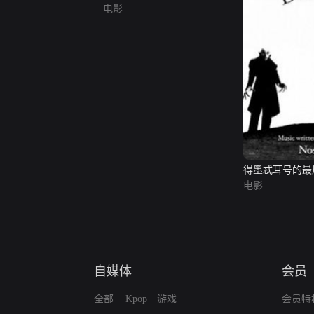
电影
得墨忒耳号的最
电影
自媒体
会员
全部
Kpop
游戏
会员特