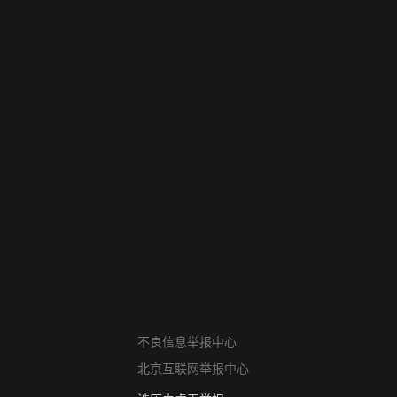
网络暴力有害信息举报
12318 文化市场举报
不良信息举报中心
算法推荐专项举报
北京互联网举报中心
亚运会举报专区