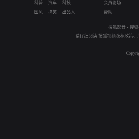
科普
汽车
科技
会员剧场
国风
搞笑
出品人
帮助
搜狐影音
-
搜狐
请仔细阅读
搜狐视频隐私政策
、
Copyri