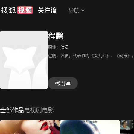
导航
程鹏
职业：
演员
程鹏，演员，代表作为《女儿红》、《砚床》
分享
全部作品
电视剧
电影