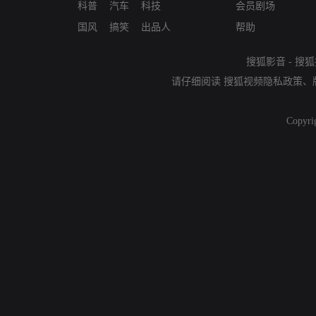
科普
汽车
科技
会员剧场
国风
搞笑
出品人
帮助
搜狐影音
-
搜狐
请仔细阅读
搜狐视频隐私政策
、
Copyri