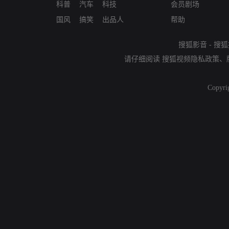
科普
汽车
科技
会员剧场
国风
搞笑
出品人
帮助
搜狐影音
-
搜狐
请仔细阅读
搜狐视频隐私政策
、
Copyri