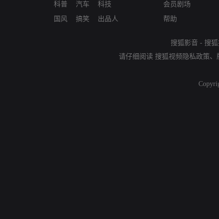
科普
汽车
科技
会员剧场
国风
搞笑
出品人
帮助
搜狐影音
-
搜狐
请仔细阅读
搜狐视频隐私政策
、
Copyri