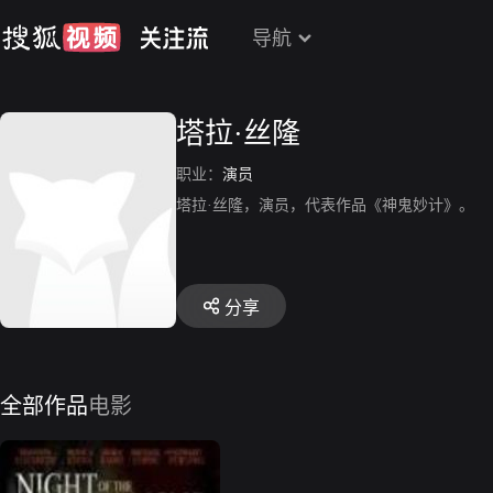
导航
塔拉·丝隆
职业：
演员
塔拉·丝隆，演员，代表作品《神鬼妙计》。
分享
全部作品
电影