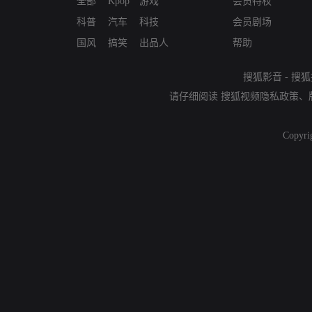
全部
Kpop
游戏
会员特权
科普
汽车
科技
会员剧场
国风
搞笑
出品人
帮助
搜狐影音
-
搜狐
请仔细阅读
搜狐视频隐私政策
、
Copyri