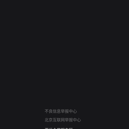
网络暴力有害信息举报
不良信息举报中心
12318 文化市场举报
北京互联网举报中心
算法推荐专项举报