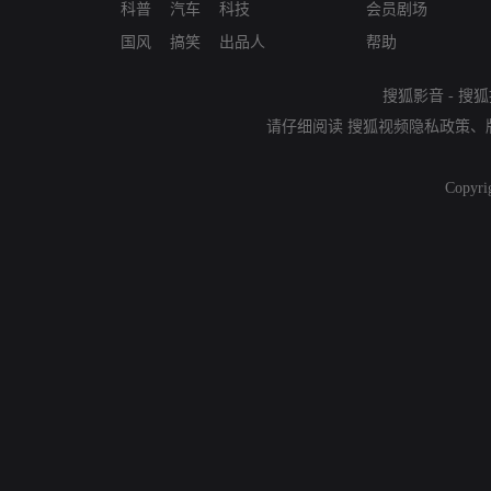
科普
汽车
科技
会员剧场
国风
搞笑
出品人
帮助
搜狐影音
-
搜狐
请仔细阅读
搜狐视频隐私政策
、
Copyri