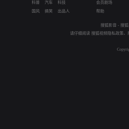
科普
汽车
科技
会员剧场
国风
搞笑
出品人
帮助
搜狐影音
-
搜狐
请仔细阅读
搜狐视频隐私政策
、
Copyri