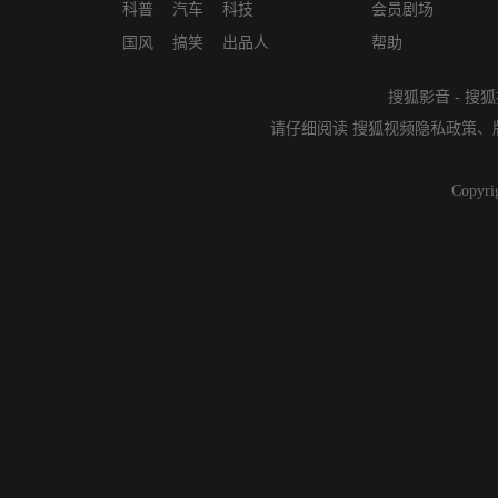
科普
汽车
科技
会员剧场
国风
搞笑
出品人
帮助
搜狐影音
-
搜狐
请仔细阅读
搜狐视频隐私政策
、
Copyri