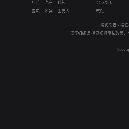
科普
汽车
科技
会员剧场
国风
搞笑
出品人
帮助
搜狐影音
-
搜狐
请仔细阅读
搜狐视频隐私政策
、
Copyri