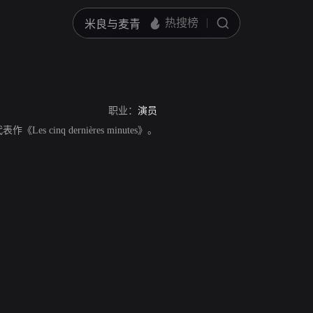
职业：
演员
作《Les cinq dernières minutes》。