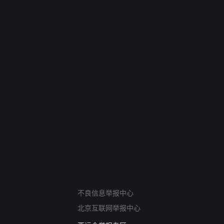
网络暴力有害信息举报
不良信息举报中心
12318 文化市场举报
北京互联网举报中心
算法推荐专项举报