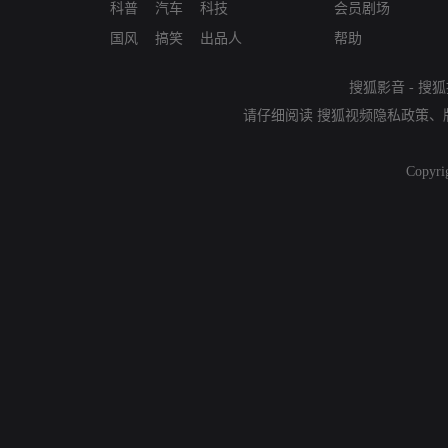
科普
汽车
科技
会员剧场
国风
搞笑
出品人
帮助
搜狐影音
-
搜狐
请仔细阅读
搜狐视频隐私政策
、
Copyri