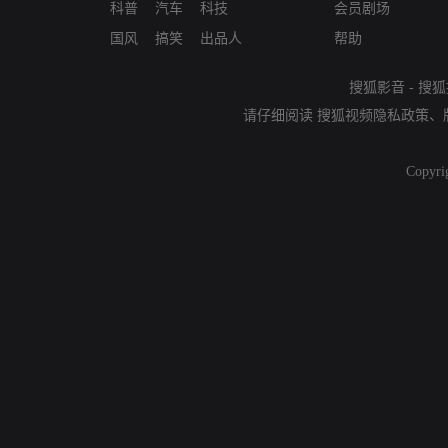
科普
汽车
科技
会员剧场
国风
搞笑
出品人
帮助
搜狐影音
-
搜狐
请仔细阅读
搜狐视频隐私政策
、
Copyri