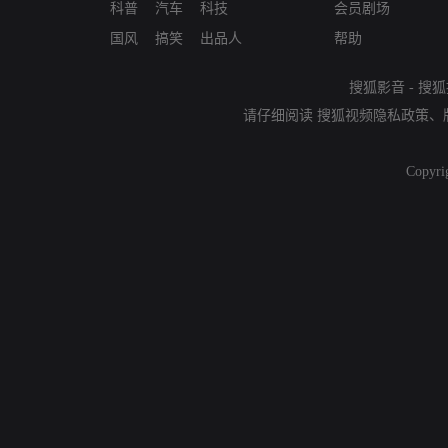
科普
汽车
科技
会员剧场
国风
搞笑
出品人
帮助
搜狐影音
-
搜狐
请仔细阅读
搜狐视频隐私政策
、
Copyri