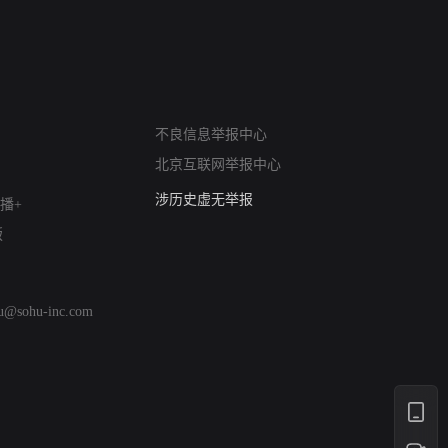
网络暴力有害信息举报
12318 文化市场举报
不良信息举报中心
算法推荐专项举报
北京互联网举报中心
亚运会举报专区
涉历史虚无举报
播+
网络谣言信息专项
版
涉政举报入口
涉未成年人举报
清朗自媒体乱象举报
hu@sohu-inc.com
涉民族宗教有害信息举报
清朗·生活服务类内容举报
清朗春节网络环境整治
涉企举报专区
AI生成内容