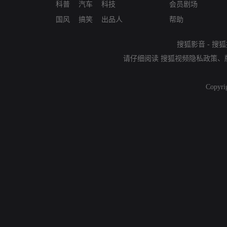
科普
汽车
科技
会员剧场
国风
搞笑
出品人
帮助
搜狐影音
-
搜狐
请仔细阅读
搜狐视频隐私政策
、
Copyri