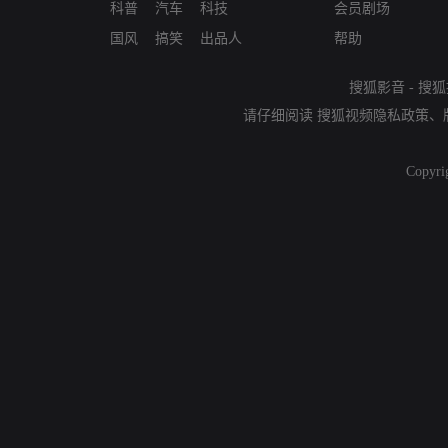
科普
汽车
科技
会员剧场
国风
搞笑
出品人
帮助
搜狐影音
-
搜狐
请仔细阅读
搜狐视频隐私政策
、
Copyri