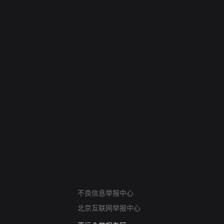
网络暴力有害信息举报
不良信息举报中心
12318 文化市场举报
北京互联网举报中心
算法推荐专项举报