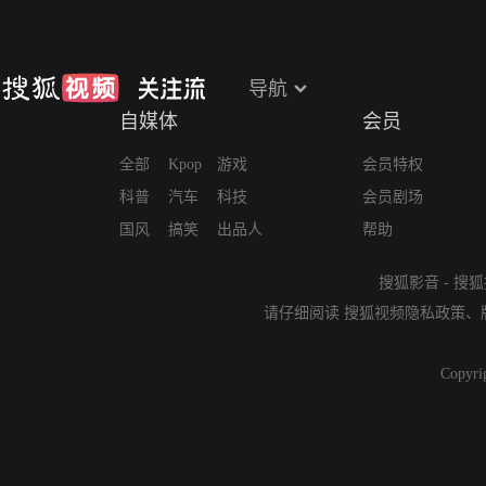
导航
自媒体
会员
全部
Kpop
游戏
会员特权
科普
汽车
科技
会员剧场
国风
搞笑
出品人
帮助
搜狐影音
-
搜狐
请仔细阅读
搜狐视频隐私政策
、
Copyri