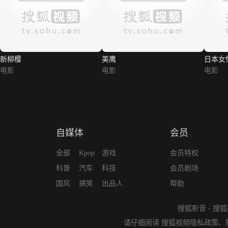
新柳樱
美鹰
日本女
电影
电影
电影
自媒体
会员
全部
Kpop
游戏
会员特权
科普
汽车
科技
会员剧场
国风
搞笑
出品人
帮助
搜狐影音
-
搜狐
请仔细阅读
搜狐视频隐私政策
、