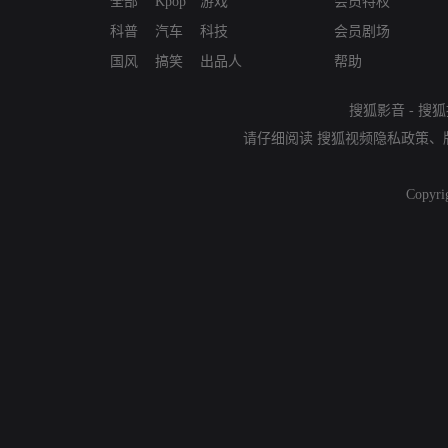
全部
Kpop
游戏
会员特权
科普
汽车
科技
会员剧场
国风
搞笑
出品人
帮助
搜狐影音
-
搜狐
请仔细阅读
搜狐视频隐私政策
、
Copyri