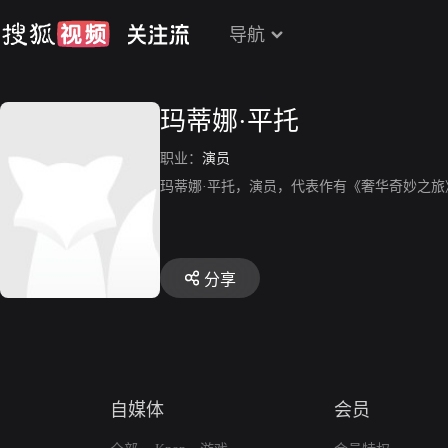
导航
玛蒂娜·平托
职业：
演员
玛蒂娜·平托，演员，代表作有《奢华奇妙之旅
分享
自媒体
会员