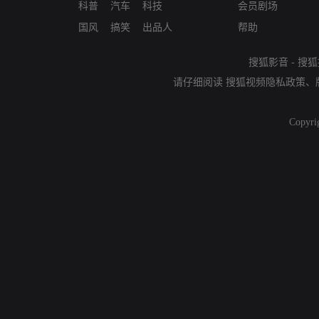
科普
汽车
科技
会员剧场
国风
搞笑
出品人
帮助
搜狐影音
-
搜狐
请仔细阅读
搜狐视频隐私政策
、
Copyri