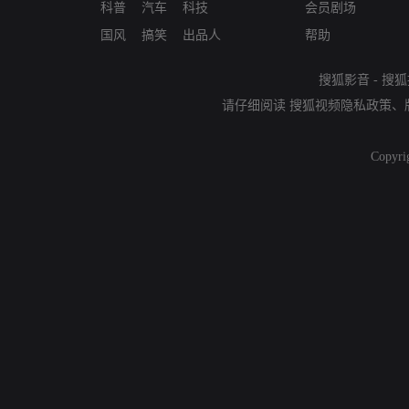
科普
汽车
科技
会员剧场
国风
搞笑
出品人
帮助
搜狐影音
-
搜狐
请仔细阅读
搜狐视频隐私政策
、
Copyri