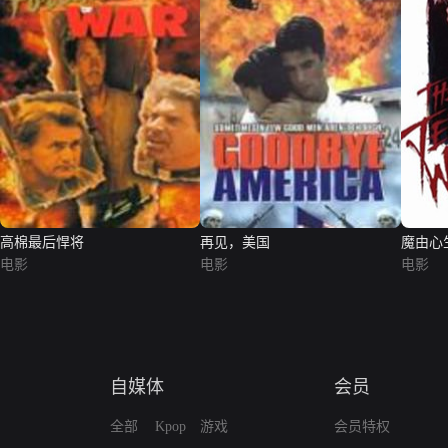
高棉最后悍将
再见，美国
魔由心
电影
电影
电影
自媒体
会员
全部
Kpop
游戏
会员特权