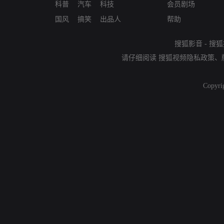
科普
汽车
科技
会员剧场
国风
搞笑
出品人
帮助
搜狐影音
-
搜狐
请仔细阅读
搜狐视频隐私政策
、
Copyri