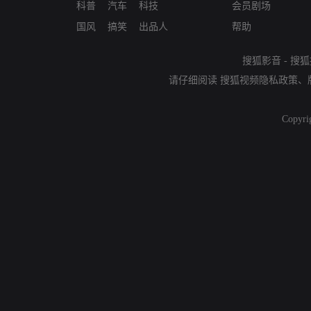
科普
汽车
科技
会员剧场
国风
搞笑
出品人
帮助
搜狐影音
-
搜狐
请仔细阅读
搜狐视频隐私政策
、
Copyri