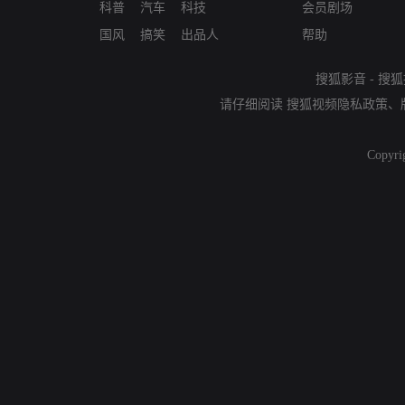
科普
汽车
科技
会员剧场
国风
搞笑
出品人
帮助
搜狐影音
-
搜狐
请仔细阅读
搜狐视频隐私政策
、
Copyri