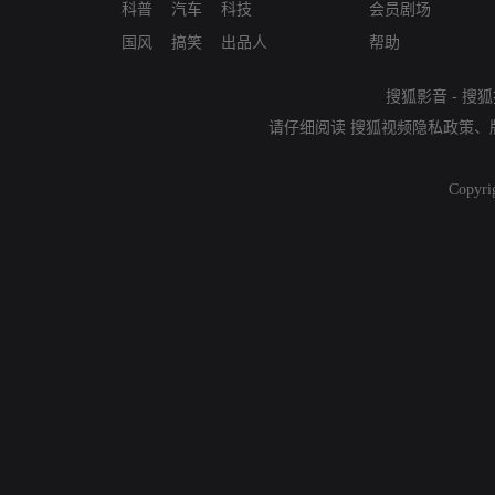
科普
汽车
科技
会员剧场
国风
搞笑
出品人
帮助
搜狐影音
-
搜狐
请仔细阅读
搜狐视频隐私政策
、
Copyri