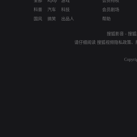
全部
Kpop
游戏
会员特权
科普
汽车
科技
会员剧场
国风
搞笑
出品人
帮助
搜狐影音
-
搜狐
请仔细阅读
搜狐视频隐私政策
、
Copyri