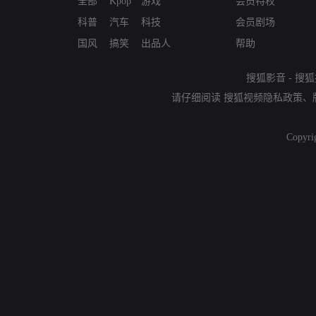
全部
Kpop
游戏
会员特权
科普
汽车
科技
会员剧场
国风
搞笑
出品人
帮助
搜狐影音
-
搜狐
请仔细阅读
搜狐视频隐私政策
、
Copyri