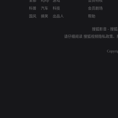
全部
Kpop
游戏
会员特权
科普
汽车
科技
会员剧场
国风
搞笑
出品人
帮助
搜狐影音
-
搜狐
请仔细阅读
搜狐视频隐私政策
、
Copyri