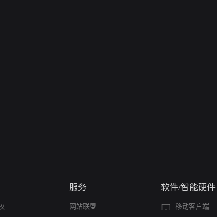
服务
软件/智能硬件
权
网站联盟
移动客户端