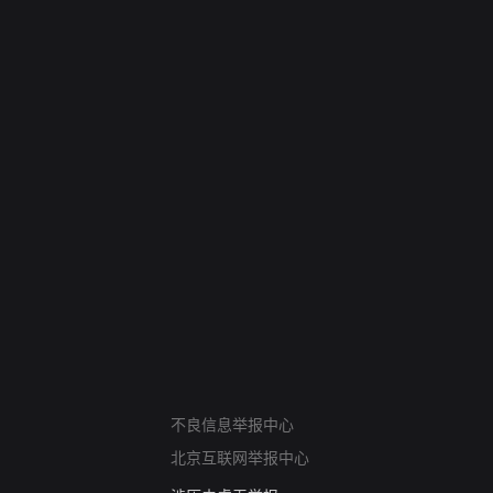
网络暴力有害信息举报
12318 文化市场举报
不良信息举报中心
算法推荐专项举报
北京互联网举报中心
亚运会举报专区