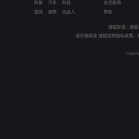
科普
汽车
科技
会员剧场
国风
搞笑
出品人
帮助
搜狐影音
-
搜狐
请仔细阅读
搜狐视频隐私政策
、
Copyri