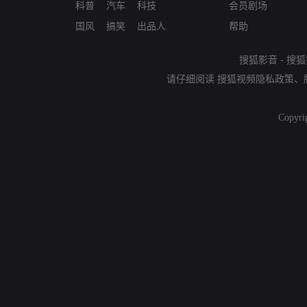
科普
汽车
科技
会员剧场
国风
搞笑
出品人
帮助
搜狐影音
-
搜狐
请仔细阅读
搜狐视频隐私政策
、
Copyri