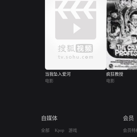
当我坠入爱河
疯狂教授
电影
电影
自媒体
会员
全部
Kpop
游戏
会员特