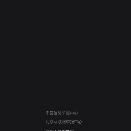
网络暴力有害信息举报
不良信息举报中心
12318 文化市场举报
北京互联网举报中心
算法推荐专项举报