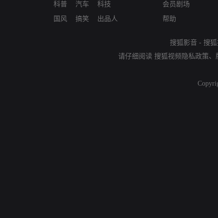
科普
汽车
科技
会员剧场
国风
搞笑
出品人
帮助
搜狐影音
-
搜狐
请仔细阅读
搜狐视频隐私政策
、
Copyri