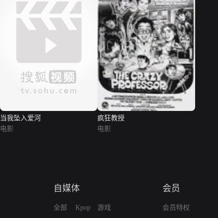
当我坠入爱河
疯狂教授
电影
电影
自媒体
会员
全部
Kpop
游戏
会员特权