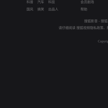
科普
汽车
科技
会员剧场
国风
搞笑
出品人
帮助
搜狐影音
-
搜狐
请仔细阅读
搜狐视频隐私政策
、
Copyri