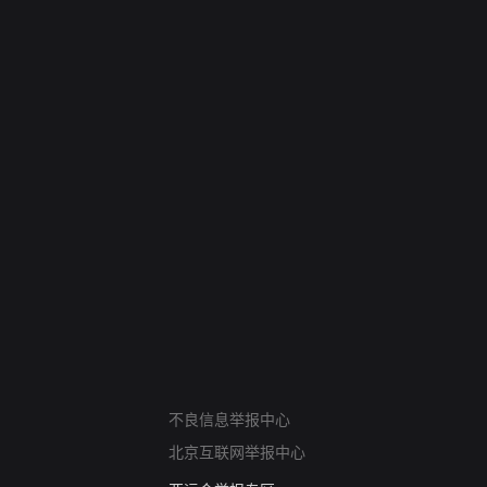
网络暴力有害信息举报
不良信息举报中心
12318 文化市场举报
北京互联网举报中心
算法推荐专项举报