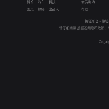
科普
汽车
科技
会员剧场
国风
搞笑
出品人
帮助
搜狐影音
-
搜狐
请仔细阅读
搜狐视频隐私政策
、
Copyri