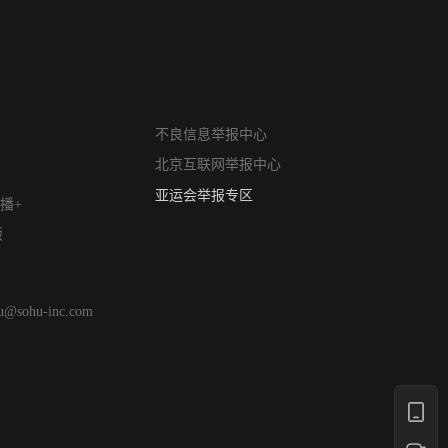
网络暴力有害信息举报
12318 文化市场举报
不良信息举报中心
算法推荐专项举报
北京互联网举报中心
亚运会举报专区
涉历史虚无举报
播+
网络谣言信息专项
版
涉政举报入口
涉未成年人举报
清朗自媒体乱象举报
hu@sohu-inc.com
涉民族宗教有害信息举报
清朗·生活服务类内容举报
清朗春节网络环境整治
涉企举报专区
AI生成内容