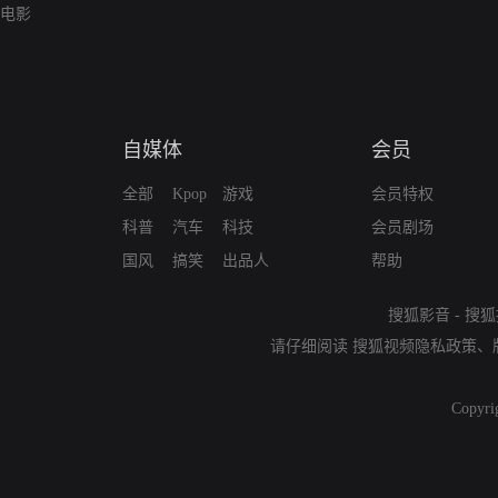
电影
自媒体
会员
全部
Kpop
游戏
会员特权
科普
汽车
科技
会员剧场
国风
搞笑
出品人
帮助
搜狐影音
-
搜狐
请仔细阅读
搜狐视频隐私政策
、
Copyri