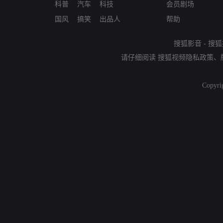
科普
汽车
科技
会员剧场
国风
搞笑
出品人
帮助
搜狐影音
-
搜狐
请仔细阅读
搜狐视频隐私政策
、
Copyri