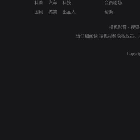
科普
汽车
科技
会员剧场
国风
搞笑
出品人
帮助
搜狐影音
-
搜狐
请仔细阅读
搜狐视频隐私政策
、
Copyri