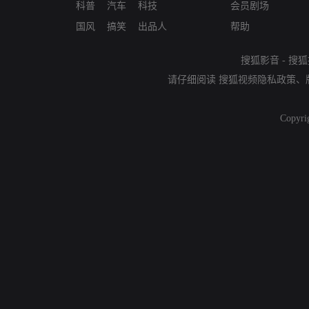
科普
汽车
科技
会员剧场
国风
搞笑
出品人
帮助
搜狐影音
-
搜狐
请仔细阅读
搜狐视频隐私政策
、
Copyri