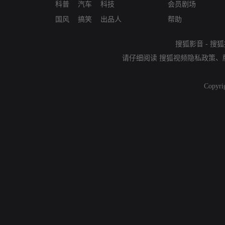
科普
汽车
科技
会员剧场
国风
搞笑
出品人
帮助
搜狐影音
-
搜狐
请仔细阅读
搜狐视频隐私政策
、
Copyri