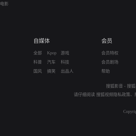
电影
自媒体
会员
全部
Kpop
游戏
会员特权
科普
汽车
科技
会员剧场
国风
搞笑
出品人
帮助
搜狐影音
-
搜狐
请仔细阅读
搜狐视频隐私政策
、
Copyri