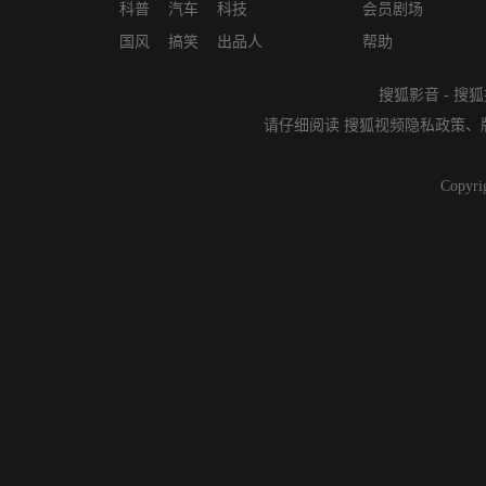
科普
汽车
科技
会员剧场
国风
搞笑
出品人
帮助
搜狐影音
-
搜狐
请仔细阅读
搜狐视频隐私政策
、
Copyri