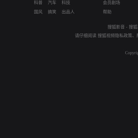
科普
汽车
科技
会员剧场
国风
搞笑
出品人
帮助
搜狐影音
-
搜狐
请仔细阅读
搜狐视频隐私政策
、
Copyri