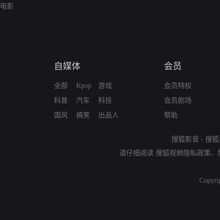
电影
自媒体
会员
全部
Kpop
游戏
会员特权
科普
汽车
科技
会员剧场
国风
搞笑
出品人
帮助
搜狐影音
-
搜狐
请仔细阅读
搜狐视频隐私政策
、
Copyri