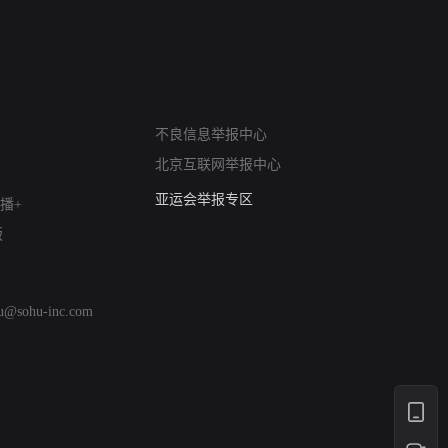
网络暴力有害信息举报
不良信息举报中心
12318 文化市场举报
北京互联网举报中心
算法推荐专项举报
亚运会举报专区
播+
涉历史虚无举报
版
网络谣言信息专项
涉政举报入口
涉未成年人举报
hu@sohu-inc.com
清朗自媒体乱象举报
涉民族宗教有害信息举报
清朗·生活服务类内容举报
清朗春节网络环境整治
涉企举报专区